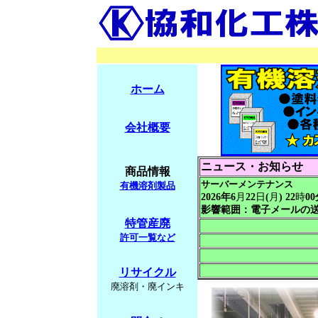
ホーム
会社概要
ニュース・お知らせ
商品情報
サーバーメンテナンス
有機溶剤製品
202
6
年
6
月
2
2
日
(
月
) 22
時
00
影響範囲：電子メールの
特管産廃
許可一覧など
リサイクル
廃溶剤・廃インキ